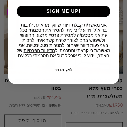
40% OFF
58% OFF
SIGN ME UP!
Coming Soon
​אני מאשר/ת קבלת דיוור שיווקי מהאתר, לרבות
בדוא"ל, וידוע לי כי ניתן להסיר את הסכמתי בכל
עת.אני מסכים/ה למסירת פרטיי מרצוני החופשי
ולשימוש בהם לצורך יצירת קשר איתי, לרבות
באמצעות דיוור ישיר וכן למטרות סטטיסטיות. אני
מאשר/ת כי קראתי והסכמתי ל
מדיניות הפרטיות
של
האתר, וידוע לי כי אוכל לבטל את הסכמתי בכל עת
לא, תודה
קונסולה בסגנון ריהוט
קונסולה מעץ מקולקציית
כפרי מעץ מלא
בטון
מקולקציית מייז
₪2,226
₪3,710
מחיר
מחיר
₪1,950
₪4,590
או
₪186
× 12 תשלומים ללא ריבית
מחיר
מחיר
רגיל
מבצע
או
₪163
× 12 תשלומים ללא ריבית
רגיל
מבצע
הוסף לסל