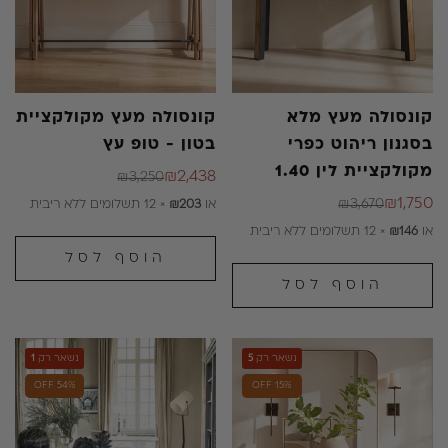
קונסולה מעץ מלא
קונסולה מעץ מקולקציית
בסגנון ריהוט כפרי
בטון - טופ עץ
מקולקציית לין 1.40
₪2,438
₪3,250
מחיר
מחיר
₪1,750
₪3,670
או
₪203
× 12 תשלומים ללא ריבית
מחיר
מחיר
רגיל
מבצע
או
₪146
× 12 תשלומים ללא ריבית
רגיל
מבצע
הוסף לסל
הוסף לסל
נשאר רק
5
נשאר רק
1
54% OFF
15% OFF