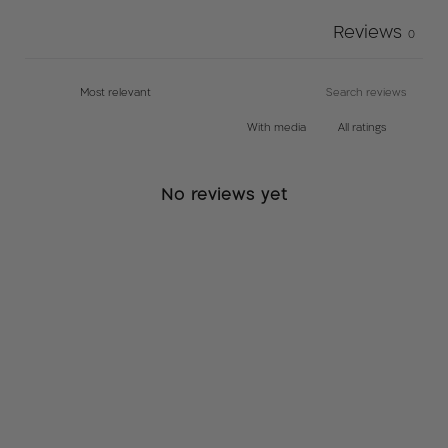
בנוסף בגין עלויות הובלת המוצר.
Reviews
0
תקנון רכישת מזרון*:
בעת רכישת מזרן חדש תינתן ללקוח אחריות מלאה ל10
שנים – אחריות יצרן.
With media
א. במסגרת האחריות הלקוח יוכל להתנסות במזרן כעד 30
ימים עם ניילון בלבד ובמידה ולא יעמוד בצפיותיו יהיה הלקוח
No reviews yet
רשאי לבצע החלפה למזרן אחר אך לא להזדכות כספית
ב. הלקוח יהיה חייב לשלוח תמונות על מנת לוודא כי אין
למזרן כתמים / קרעים.
ג. במידה וימצא אחד מהמצוינים בסעיף 3 הלקוח יישא
בתשלום של 600 שח בעבור החזרת המזרן והחלפת הבד
ד. במידה ובעת החלפת המזרן הלקוח יבחר דגם שעלותו
פחותה מעלות המזרן שרכש מלכתחילה , הלקוח לא יהיה