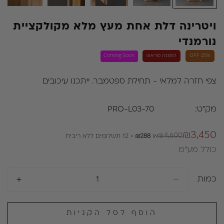
ויטרינה דלת אחת מעץ מלא מקולקציית
נורמנדי
25% OFF
הזמנה מראש
Coming Soon
צפי חזרה למלאי - תחילת ספטמבר. ייתכנו עיכובים
מק"ט:
PRO-L03-70
₪3,450
₪4,600
או
₪288
× 12 תשלומים ללא ריבית
מחיר
מחיר
כולל מע״מ
רגיל
מבצע
כמות
הוסף לסל הקניות