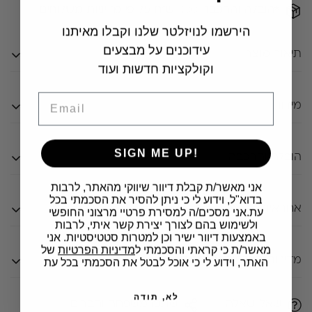
*הובלה והרכבה
400
ש״ח על פי מדיניות משלוחים
הירשמו לנויזלטר שלנו וקבלו מאיתנו
עידוכנים על מבצעים
Confirm your age
תיאור מוצר
וקולקציות חדשות ועוד
Are you 18 years old or older?
מייל
מידות
ויטרינה מקולקציית “נורמנדי” של המותג
YES, I AM
NO, I'M NOT
הצרפתי WOODNET
גובה: 195 ס"מ
SIGN ME UP!
הובלה והרכבה
ויטרינה העשויה מעץ מלא מסוג אקאציה עם מינימום נגיעה
רוחב: 70 ס"מ
של צבע, דבר היוצר מראה כפרי וחם.
​אני מאשר/ת קבלת דיוור שיווקי מהאתר, לרבות
עומק: 45 ס"מ
בדוא"ל, וידוע לי כי ניתן להסיר את הסכמתי בכל
עלות ההובלה משולמת ישירות למוביל בעת האספקה.
אחראיות
עת.אני מסכים/ה למסירת פרטיי מרצוני החופשי
קווים ישרים ואלגנטיים תוך שילוב עדין של ברזל וזכוכית.
ולשימוש בהם לצורך יצירת קשר איתי, לרבות
ההובלה כוללת הרכבה – אם נדרש.
באמצעות דיוור ישיר וכן למטרות סטטיסטיות. אני
אנו מעניקים שנה של אחריות לכל הרהיטים שלנו.
מאשר/ת כי קראתי והסכמתי ל
מדיניות הפרטיות
של
תמחור הובלה- מוצר היקר ביותר: תשלום מלא. שאר
מדיניות החלפות והחזרות
האתר, וידוע לי כי אוכל לבטל את הסכמתי בכל עת
אנו מסבירים בדיוק כיצד לנהוג עם הרהיטים שלנו כך שתוכלו
המוצרים: תשלום חלקי.
ליהנות מהם שנים ארוכות ארוכות.
לא, תודה
ביטול הזמנה ע”י לקוח, לפני מועד מסירת המוצרים לחזקתו,
שאל שאלה
שתפו משפחה וחברים
מחיר מדויק יימסר לאחר ההזמנה.