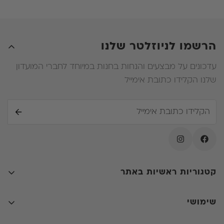
זכאי להחזר על ההפרש .
ה. במידה ובעת החלפת המזרן הלקוח ירכוש מזרן יקר יותר
עליו יהיה לשלם את ההפרש .
הרשמו לניוזלטר שלנו
עדכונים על מבצעים והנחות בחנות במיוחד לחברי המועדון
שלנו הקלידו כתובת אימייל
קטגוריות ראשיות באתר
קולקציות
שימושי
חדרי שינה
קאנטרי שיק