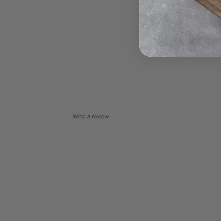
בו סופק בלבד ובאריזתו המקורית ולא הורכב . עם
הובלה דרומית לאשדוד המוביל רשאי לגבות בין 50-250 ש"ח
ה הלקוח יאפשר לנציג החברה לבחון את תקינות
 מרחק
מידה ויימצא כי נעשה במוצרים שימוש ו/או המוצר
רץ המוביל רשאי לגבות עד 150 ש"ח
 כלשהי – לא תתאפשר ללקוח ביטול העסקה/ החלפה
רים לחברה . עם ביטול המוצר יחוייב הלקוח בדמי
רות הובלה מדרום לדימונה ועד אילת
 לעיל.
ל החזרת המוצרים לחברה יחוייב הלקוח בנוסף בגין
ת המוצר.
Write a review
 מזרון*:
בעת רכישת מזרן חדש תינתן ללקוח אחריות מלאה ל10 שנים –
א. במסגרת האחריות הלקוח יוכל להתנסות במזרן כעד 30 ימים עם
ובמידה ולא יעמוד בצפיותיו יהיה הלקוח רשאי לבצע
ן אחר אך לא להזדכות כספית