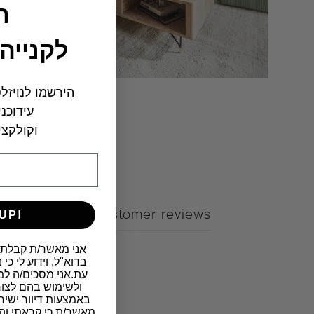
ה
לקנייה
הירשמו לנויזל
עידוכנ
וקולקצי
UP!
Customer reviews
​אני מאשר/ת קבלת 
בדוא"ל, וידוע לי כ
עת.אני מסכים/ה למ
ולשימוש בהם לצור
באמצעות דיוור ישיר
מאשר/ת כי קראתי וה