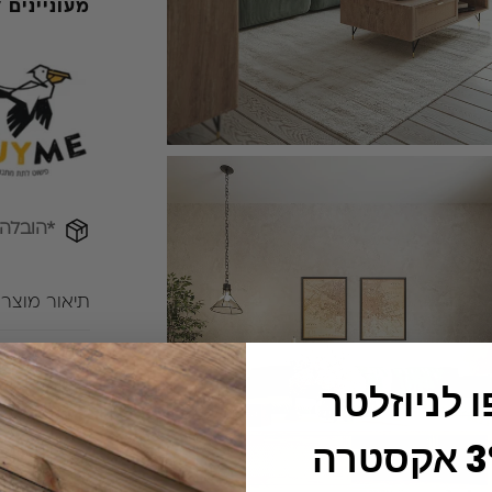
מעוניינים
*הובלה
תיאור מוצר
זוג תמ
 לניוזלטר
מידות
וקבלו 3% אקסטרה
גובה: 80 ס"מ
הובלה והרכ