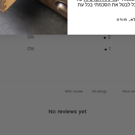
נמצא במקום 
0
%
5
וכל לבטל את הסכמתי בכל עת
קבלת ההודע
תוספת
0
%
4
המוצרים, וב
א, תודה
מזרח הא
ניפגם בדרך
0
%
3
והחזרת המוצ
אין שי
0
%
2
ביטול כמצויין
0
%
1
*בכל מקרה ש
עלויות הובל
תקנון רכישת
With media
אחריות יצרן.
No reviews yet
ניילון בלבד 
החלפה למזר