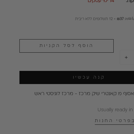
ה:
14 ימי עסקים
₪1
או
₪37
× 12 תשלומים ללא ריבית
הוסף לסל הקניות
קנה עכשיו
אסוף מ
קאנטרי שיק מרכז - מרכז לוגיסטי ראש
Usually ready in
פרטי החנות