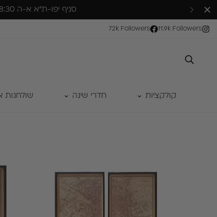
סניף יפו-ת״א א-ה 10:00-18:30 , שישי 10:00-14:00 | סניף ראש העין ימים א'- ה׳ 9:30–16:30 שישי 10:00–13:00
72k Followers
11.9k Followers
קולקציות
חדרי שינה
שולחנות א