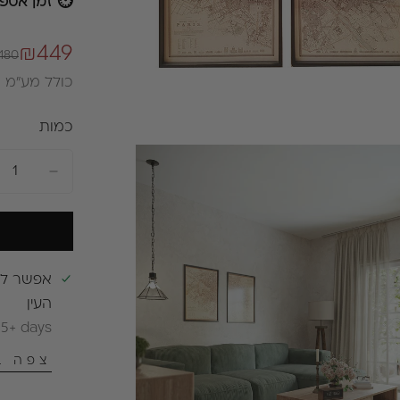
⏱ זמן אספק
₪449
,180
מחיר
מחיר
רגיל
מבצע
כולל מע״מ
כמות
אפשר ל
העין
 5+ days
צפה ב