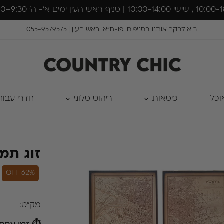
בוא לבקר אותנו בסניפים יפו-ת״א וראש העין |
055-9579575
וכל
כיסאות
ריהוט סלוני
חדרי עבוד
זוג תמ
62% OFF
מק"ט: