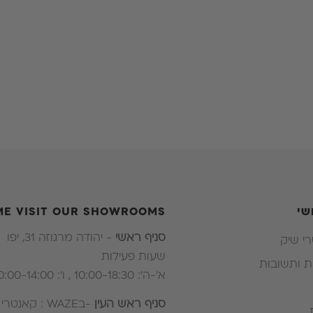
ב. הלקוח יהי
כתמים / קרע
600 שח בעבור החזרת המזרן והחלפת הבד
ד. במידה ו
מעלות המזר
ההפרש .
ה. במידה וב
יהיה לשלם 
שי
ME VISIT OUR SHOWROOMS
סניף ראשי
- יהודה מרגוזה 31, יפו
י שיק
שעות פעילות
 ותשובות
א'-ה': 10:00-18:30 , ו': 10:00-14:00
סניף ראש העין
-בWAZE : קאנטר