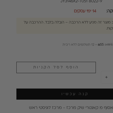
JY3146X2-T051 8022-9
ה:
14 ימי עסקים
מוצר זה מגיע ללא הרכבה – הובלה בלבד. ההרכבה על
וח.
₪1,
או
₪55
× 12 תשלומים ללא ריבית
הוסף לסל הקניות
קנה עכשיו
אסוף מ
קאנטרי שיק מרכז - מרכז לוגיסטי ראש