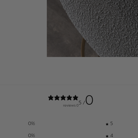
0
/ 5
0 reviews
0
%
5
0
%
4