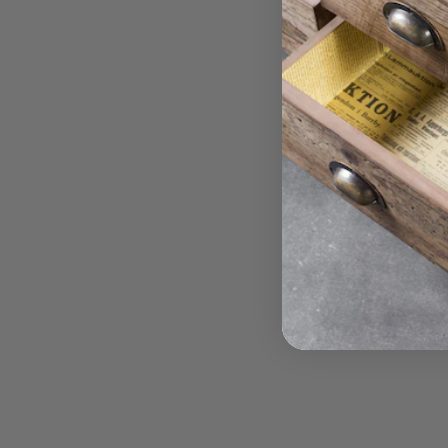
א. במסגרת האחריות הלקוח יוכל להתנסות במזרן כעד 30 ימים עם
ובמידה ולא יעמוד בצפיותיו יהיה הלקוח רשאי לבצע
ן אחר אך לא להזדכות כספית
ה חייב לשלוח תמונות על מנת לוודא כי אין למזרן
ים.
ג. במידה וימצא אחד מהמצוינים בסעיף 3 הלקוח יישא בתשלום של
בעת החלפת המזרן הלקוח יבחר דגם שעלותו פחותה
ן שרכש מלכתחילה , הלקוח לא יהיה זכאי להחזר על
עת החלפת המזרן הלקוח ירכוש מזרן יקר יותר עליו
את ההפרש .