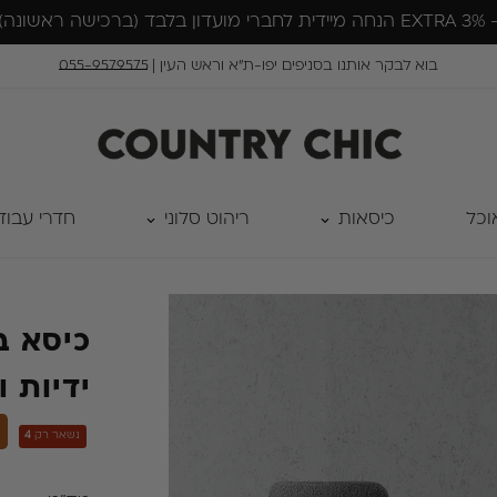
בוא לבקר אותנו בסניפים יפו-ת״א וראש העין |
055-9579575
וכל
כיסאות
ריהוט סלוני
חדרי עבוד
כיסא ב
ידיות ו
נשאר רק
4