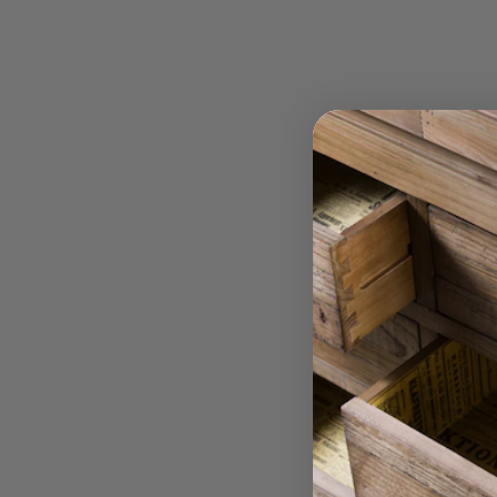
 יקבל כוויהד. אציטון, לקים, אלכוהול וכו…יכול להזיק
 בהם יש צורך במנוף, עלות המנוף תחול על הלקוח/ה
מנה/ החלפה , לאחר מסירת המוצרים, תתאפשר תוך
הובלה צפונית לעפולה המוביל רשאי לגבות בין 50-250 ש"ח
בד מקבלתם ע”י הלקוח ולאחר קבלת הודעת הלקוח
 מרחק
צונו בביטול ההזמנה, ובתנאי כי המוצר תקין והמוצר
בו סופק בלבד ובאריזתו המקורית ולא הורכב . עם
הובלה דרומית לאשדוד המוביל רשאי לגבות בין 50-250 ש"ח
ה הלקוח יאפשר לנציג החברה לבחון את תקינות
 מרחק
מידה ויימצא כי נעשה במוצרים שימוש ו/או המוצר
רץ המוביל רשאי לגבות עד 150 ש"ח
 כלשהי – לא תתאפשר ללקוח ביטול העסקה/ החלפה
רים לחברה . עם ביטול המוצר יחוייב הלקוח בדמי
רות הובלה מדרום לדימונה ועד אילת
 לעיל.
ל החזרת המוצרים לחברה יחוייב הלקוח בנוסף בגין
ת המוצר.
 מזרון*:
בעת רכישת מזרן חדש תינתן ללקוח אחריות מלאה ל10 שנים –