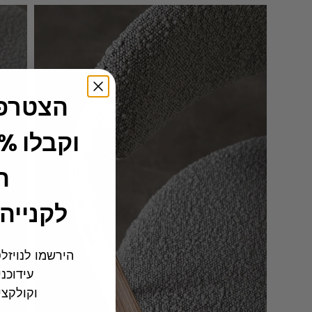
הצטרפו
ה
לקנייה
הירשמו לנויזל
עידוכנ
וקולקצי