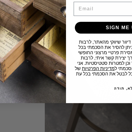
מייל
ניילון בלבד 
YES, I AM
NO, I'M NOT
החלפה למזר
SIGN ME 
ב. הלקוח יהי
כתמים / קרע
דיוור שיווקי מהאתר, לרבות
י ניתן להסיר את הסכמתי בכל
סירת פרטיי מרצוני החופשי
ך יצירת קשר איתי, לרבות
600 שח בעבור החזרת המזרן והחלפת הבד
 וכן למטרות סטטיסטיות. אני
סכמתי ל
מדיניות הפרטיות
של
ד. במידה ו
וכל לבטל את הסכמתי בכל עת
מעלות המזר
א, תודה
ההפרש .
ה. במידה וב
יהיה לשלם 