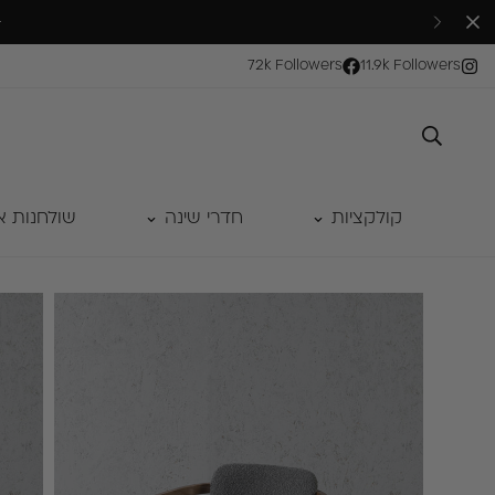
סניף יפו-ת״א א-ה 10:00-18:30 , שישי 10:00-14:00 | סניף ראש העין ימים א'- ה׳ 9:30–16:30 שישי 10:00–13:00
72k Followers
11.9k Followers
קולקציות
חדרי שינה
שולחנות א