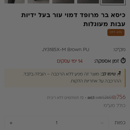
כיסא בר מרופד דמוי עור בעל ידיות
עבות מעוגלות
40% OFF
מק"ט:
JY3185X-M Brown PU
⏱ זמן אספקה:
14 ימי עסקים
🪑
שימו לב:
מוצר זה מגיע ללא הרכבה – הובלה בלבד.
ההרכבה על אחריות הלקוח.
₪756
₪1,260
או
₪63
× 12 תשלומים ללא ריבית
מחיר
מחיר
כולל מע״מ
רגיל
מבצע
כמות