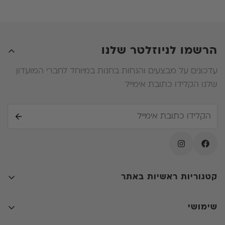
זכאי להחזר על ההפרש .
ה. במידה ובעת החלפת המזרן הלקוח ירכוש מזרן יקר יותר
עליו יהיה לשלם את ההפרש .
הרשמו לניוזלטר שלנו
עדכונים על מבצעים והנחות בחנות במיוחד לחברי המועדון
שלנו הקלידו כתובת אימייל
קטגוריות ראשיות באתר
קולקציות
שימושי
חדרי שינה