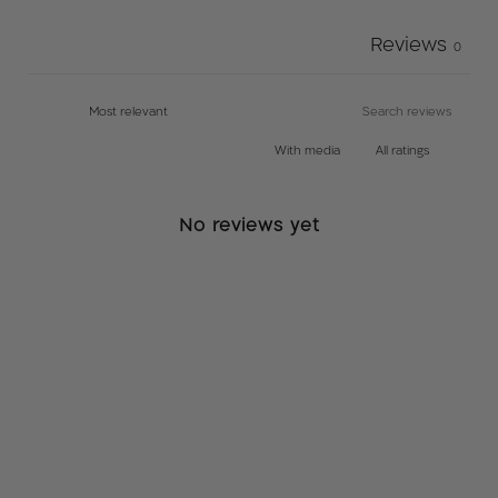
בנוסף בגין עלויות הובלת המוצר.
Reviews
0
תקנון רכישת מזרון*:
בעת רכישת מזרן חדש תינתן ללקוח אחריות מלאה ל10
שנים – אחריות יצרן.
With media
א. במסגרת האחריות הלקוח יוכל להתנסות במזרן כעד 30
ימים עם ניילון בלבד ובמידה ולא יעמוד בצפיותיו יהיה הלקוח
No reviews yet
רשאי לבצע החלפה למזרן אחר אך לא להזדכות כספית
ב. הלקוח יהיה חייב לשלוח תמונות על מנת לוודא כי אין
למזרן כתמים / קרעים.
ג. במידה וימצא אחד מהמצוינים בסעיף 3 הלקוח יישא
בתשלום של 600 שח בעבור החזרת המזרן והחלפת הבד
ד. במידה ובעת החלפת המזרן הלקוח יבחר דגם שעלותו
פחותה מעלות המזרן שרכש מלכתחילה , הלקוח לא יהיה