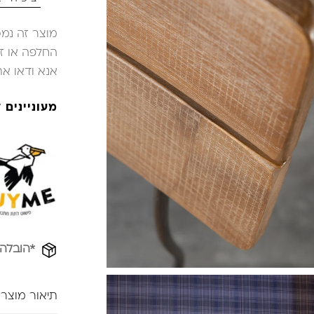
מוצר זה נמכ
החלפה או זיכ
אנא ודאו א
מעוניינים
*הובלה
תיאור מוצר