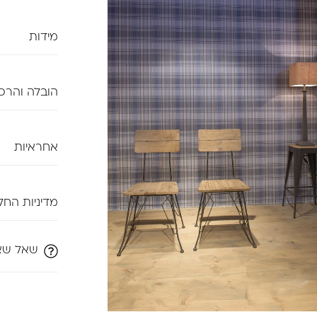
המוצר מוצג בסניף הet
מידות
כיסא מקולקציי
כיסא העשוי
גובה: 89 ס"מ
הובלה והרכ
רוחב: 48 ס"מ
צביעה עדינ
עומק: 55 ס"מ
קווים נקיים 
עלות ה
אחראיות
המוצר מעץ
ההובלה
אנו מעניקים
תמחור 
מדיניות החל
אנו מסבירים
המוצרי
ליהנות מהם 
ביטול הזמנה
מחיר מ
שאל שא
לאחר קבלת 
לנקות 
אפשר ג
ריצפה 
במידה ונעשה