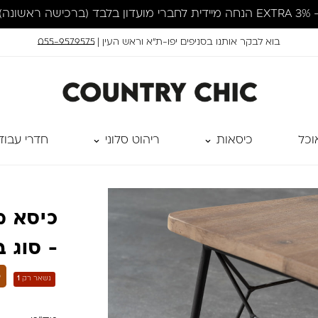
בוא לבקר אותנו בסניפים יפו-ת״א וראש העין |
055-9579575
וכל
כיסאות
ריהוט סלוני
חדרי עבוד
כיסא מ
- סוג ב
F
נשאר רק
1