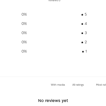
0 reviews
0
%
5
0
%
4
0
%
3
0
%
2
0
%
1
With media
No reviews yet