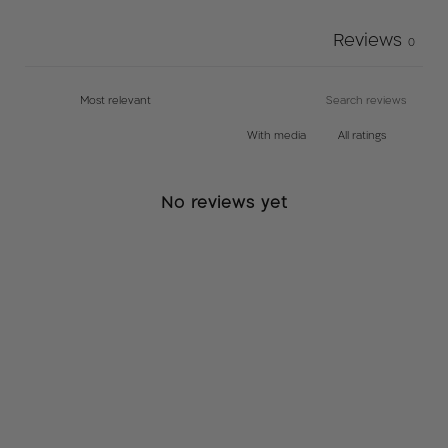
בנוסף בגין עלויות הובלת המוצר.
Reviews
0
תקנון רכישת מזרון*:
בעת רכישת מזרן חדש תינתן ללקוח אחריות מלאה ל10
שנים – אחריות יצרן.
With media
א. במסגרת האחריות הלקוח יוכל להתנסות במזרן כעד 30
ימים עם ניילון בלבד ובמידה ולא יעמוד בצפיותיו יהיה הלקוח
No reviews yet
רשאי לבצע החלפה למזרן אחר אך לא להזדכות כספית
ב. הלקוח יהיה חייב לשלוח תמונות על מנת לוודא כי אין
למזרן כתמים / קרעים.
ג. במידה וימצא אחד מהמצוינים בסעיף 3 הלקוח יישא
בתשלום של 600 שח בעבור החזרת המזרן והחלפת הבד
ד. במידה ובעת החלפת המזרן הלקוח יבחר דגם שעלותו
פחותה מעלות המזרן שרכש מלכתחילה , הלקוח לא יהיה