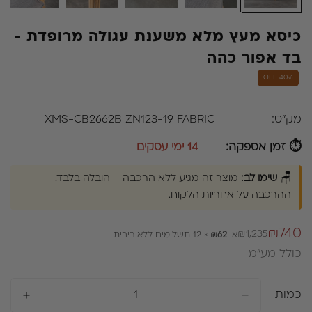
כיסא מעץ מלא משענת עגולה מרופדת -
בד אפור כהה
40% OFF
מק"ט:
XMS-CB2662B ZN123-19 FABRIC
⏱ זמן אספקה:
14 ימי עסקים
🪑
שימו לב:
מוצר זה מגיע ללא הרכבה – הובלה בלבד.
ההרכבה על אחריות הלקוח.
₪740
₪1,235
או
₪62
× 12 תשלומים ללא ריבית
מחיר
מחיר
כולל מע״מ
רגיל
מבצע
כמות