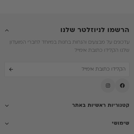
זכאי להחזר על ההפרש .
ה. במידה ובעת החלפת המזרן הלקוח ירכוש מזרן יקר יותר
עליו יהיה לשלם את ההפרש .
הרשמו לניוזלטר שלנו
עדכונים על מבצעים והנחות בחנות במיוחד לחברי המועדון
שלנו הקלידו כתובת אימייל
קטגוריות ראשיות באתר
קולקציות
שימושי
חדרי שינה