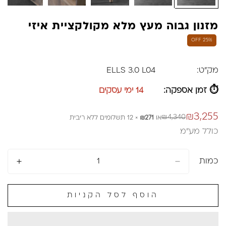
מזנון גבוה מעץ מלא מקולקציית איזי
25% OFF
מק"ט:
ELLS 3.0 L04
⏱ זמן אספקה:
14 ימי עסקים
₪3,255
₪4,340
או
₪271
× 12 תשלומים ללא ריבית
מחיר
מחיר
כולל מע״מ
רגיל
מבצע
כמות
הוסף לסל הקניות