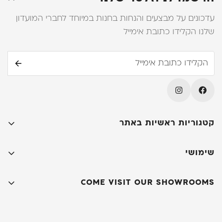
עדכונים על מבצעים והנחות בחנות במיוחד לחברי המועדון
שלנו הקלידו כתובת אימייל
קטגוריות ראשיות באתר
קולקציות
שימושי
חדרי שינה
קאנטרי שיק
שולחנות אוכל
COME VISIT OUR SHOWROOMS
שאלות ותשובות
כיסאות
סניף ראשי
- יהודה מרגוזה 31, יפו
תקנון
ריהוט סלוני
שעות פעילות