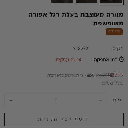
מנורה מעוצבת בעלת רגל אפורה
משופשפת
49% OFF
מק"ט:
YT8272
⏱ זמן אספקה:
14 ימי עסקים
₪599
₪1,185
או
₪50
× 12 תשלומים ללא ריבית
מחיר
מחיר
כולל מע״מ
רגיל
מבצע
כמות
הוסף לסל הקניות