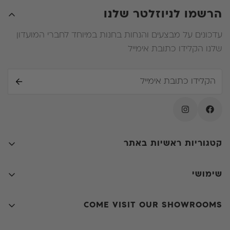
עליו יהיה לשלם את ההפרש .
הרשמו לניוזלטר שלנו
עדכונים על מבצעים והנחות בחנות במיוחד לחברי המועדון
שלנו הקלידו כתובת אימייל
קטגוריות ראשיות באתר
קולקציות
שימושי
חדרי שינה
קאנטרי שיק
שולחנות אוכל
COME VISIT OUR SHOWROOMS
שאלות ותשובות
כיסאות
סניף ראשי
- יהודה מרגוזה 31, יפו
תקנון