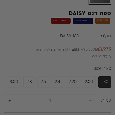
ספה דגם DAISY
25% OFF
התאמה אישית
הזמנה מראש
מק"ט:
DAISY 180
₪3,975
₪5,300
או
₪331
× 12 תשלומים ללא ריבית
מחיר
מחיר
כולל מע״מ
רגיל
מבצע
Size:
1.80
3.00
2.8
2.6
2.4
2.20
2.00
1.80
כמות