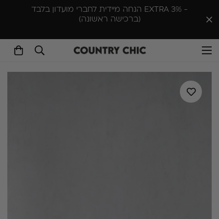
סניף יפו-ת״א א-ה 10:00-18:30 , שישי 10:00-14:00 |
סניף ראש העין ימים א'- ה׳ 9:30–16:30 שישי 10:00–
13:00