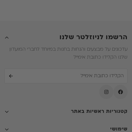
פחותה מעלות המזרן שרכש מלכתחילה , הלקוח לא יהיה
זכאי להחזר על ההפרש .
ה. במידה ובעת החלפת המזרן הלקוח ירכוש מזרן יקר יותר
עליו יהיה לשלם את ההפרש .
הרשמו לניוזלטר שלנו
עדכונים על מבצעים והנחות בחנות במיוחד לחברי המועדון
שלנו הקלידו כתובת אימייל
קטגוריות ראשיות באתר
קולקציות
שימושי