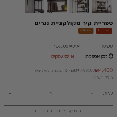
ספריית קיר מקולקציית נגרים
נשאר רק
2
54% OFF
מק"ט:
1E60087A01A1
⏱ זמן אספקה:
14 ימי עסקים
₪4,400
₪9,500
או
₪367
× 12 תשלומים ללא ריבית
מחיר
מחיר
כולל מע״מ
רגיל
מבצע
כמות
הוסף לסל הקניות