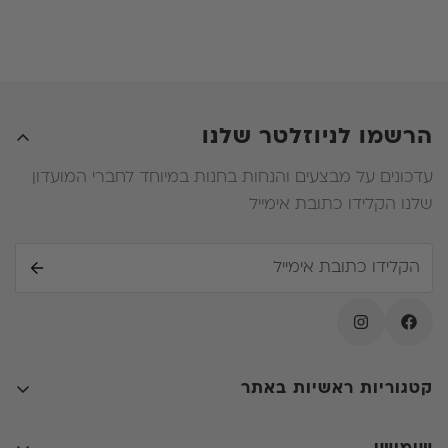
פחותה מעלות המזרן שרכש מלכתחילה , הלקוח לא יהיה
זכאי להחזר על ההפרש .
ה. במידה ובעת החלפת המזרן הלקוח ירכוש מזרן יקר יותר
עליו יהיה לשלם את ההפרש .
הרשמו לניוזלטר שלנו
עדכונים על מבצעים והנחות בחנות במיוחד לחברי המועדון
שלנו הקלידו כתובת אימייל
קטגוריות ראשיות באתר
קולקציות