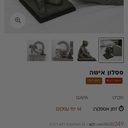
פסלון אישה
נשאר רק
4
68% OFF
מק"ט:
QAPA
⏱ זמן אספקה:
14 ימי עסקים
₪249
₪780
או
₪21
× 12 תשלומים ללא ריבית
מחיר
מחיר