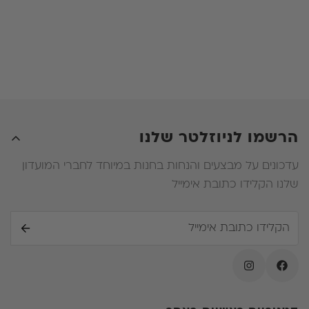
בתשלום של 600 שח בעבור החזרת המזרן והחלפת הבד
ד. במידה ובעת החלפת המזרן הלקוח יבחר דגם שעלותו
פחותה מעלות המזרן שרכש מלכתחילה , הלקוח לא יהיה
זכאי להחזר על ההפרש .
ה. במידה ובעת החלפת המזרן הלקוח ירכוש מזרן יקר יותר
עליו יהיה לשלם את ההפרש .
הרשמו לניוזלטר שלנו
עדכונים על מבצעים והנחות בחנות במיוחד לחברי המועדון
שלנו הקלידו כתובת אימייל