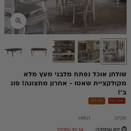
שולחן אוכל נפתח מלבני מעץ מלא
מקולקציית שאטו - אחרון מתצוגה! סוג
ב'!
נשאר רק
1
52% OFF
מק"ט:
HRU1
⏱ זמן אספקה:
14 ימי עסקים