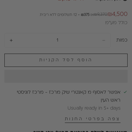
₪4,500
₪9,370
או
₪375
× 12 תשלומים ללא ריבית
מחיר
מחיר
כולל מע״מ
רגיל
מבצע
כמות
הוסף לסל הקניות
אפשר לאסוף מ
קאנטרי שיק מרכז - מרכז לוגיסטי
ראש העין
Usually ready in 5+ days
צפה בפרטי החנות