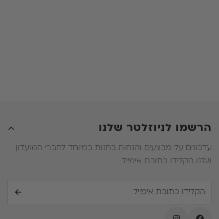
למזרן כתמים / קרעים.
ג. במידה וימצא אחד מהמצוינים בסעיף 3 הלקוח יישא
בתשלום של 600 שח בעבור החזרת המזרן והחלפת הבד
ד. במידה ובעת החלפת המזרן הלקוח יבחר דגם שעלותו
פחותה מעלות המזרן שרכש מלכתחילה , הלקוח לא יהיה
זכאי להחזר על ההפרש .
ה. במידה ובעת החלפת המזרן הלקוח ירכוש מזרן יקר יותר
עליו יהיה לשלם את ההפרש .
הרשמו לניוזלטר שלנו
עדכונים על מבצעים והנחות בחנות במיוחד לחברי המועדון
שלנו הקלידו כתובת אימייל