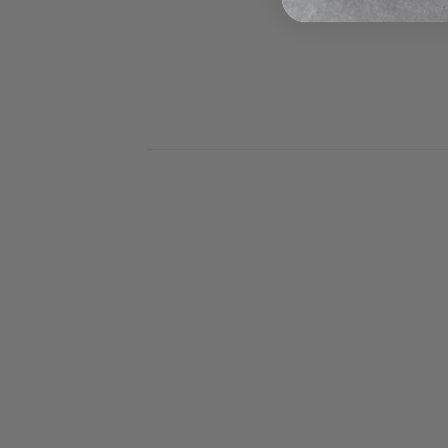
א. במסגרת האחריות הלקוח יוכל להתנסות במזרן כעד 30 ימים עם
ובמידה ולא יעמוד בצפיותיו יהיה הלקוח רשאי לבצע
ן אחר אך לא להזדכות כספית
ה חייב לשלוח תמונות על מנת לוודא כי אין למזרן
ים.
ג. במידה וימצא אחד מהמצוינים בסעיף 3 הלקוח יישא בתשלום של
בעת החלפת המזרן הלקוח יבחר דגם שעלותו פחותה
ן שרכש מלכתחילה , הלקוח לא יהיה זכאי להחזר על
עת החלפת המזרן הלקוח ירכוש מזרן יקר יותר עליו
את ההפרש .