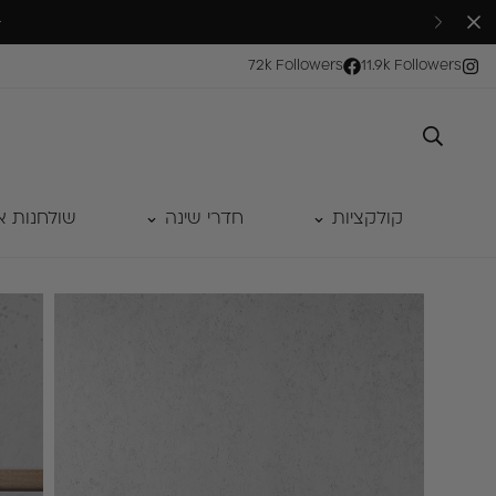
סניף יפו-ת״א א-ה 10:00-18:30 , שישי 10:00-14:00 | סניף ראש העין ימים א'- ה׳ 9:30–16:30 שישי 10:00–13:00
72k Followers
11.9k Followers
קולקציות
חדרי שינה
שולחנות א