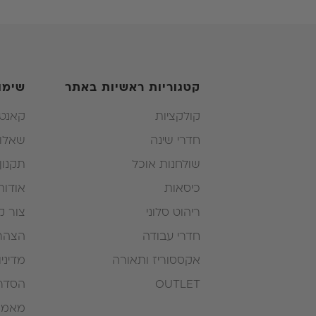
קטגוריות ראשיות באתר
שימו
קולקציות
קאנטר
חדרי שינה
שאלות
שולחנות אוכל
תקנון
כיסאות
אודות
ריהוט סלוני
צור ק
חדרי עבודה
הצהרת
אקססוריז ותאורה
מדיני
OUTLET
הסדרי
מאמרי