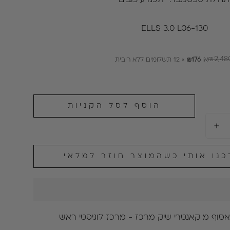
תחילת ספטמבר. ייתכנו עיכובים
ELLS 3.0 L06-130
₪2,48
או
₪176
× 12 תשלומים ללא ריבית
הוסף לסל הקניות
כנו אותי כשהמוצר חוזר למלאי
אסוף מ
קאנטרי שיק מרכז - מרכז לוגיסטי ראש