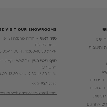
שי
ME VISIT OUR SHOWROOMS
סניף ראשי
- יהודה מרגוזה 31, יפו
י שיק
שעות פעילות
 ותשובות
א'-ה': 10:00-18:30 , ו': 10:00-14:00
סניף ראש העין
-בWAZE : קאנטר
ראש העין
שר
א’-ה’ 9:30-16:30, שישי 10:00-13:30
 פרטיות
055-957-9575
ות החזרות
countrychic.service@gmail.com
 נגישות
ם אחרונים