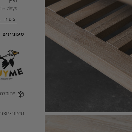
העין
 5+ days
צפה ב
מעוניינים
*הובלה
תיאור מוצר