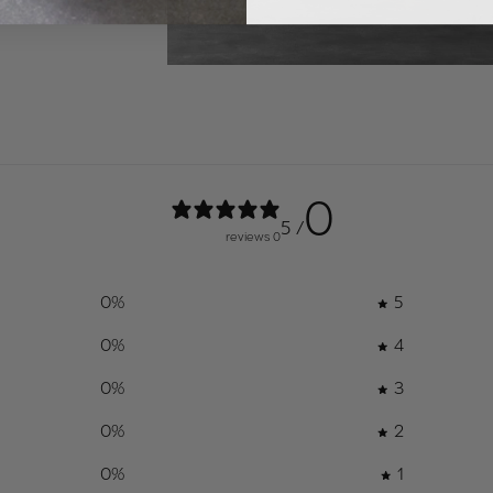
ניילון בלבד 
החלפה למזר
ב. הלקוח יהי
כתמים / קרע
0
600 שח בעבור החזרת המזרן והחלפת הבד
/ 5
0 reviews
ד. במידה ו
מעלות המזר
0
%
5
ההפרש .
0
%
4
ה. במידה וב
0
%
3
יהיה לשלם 
0
%
2
0
%
1